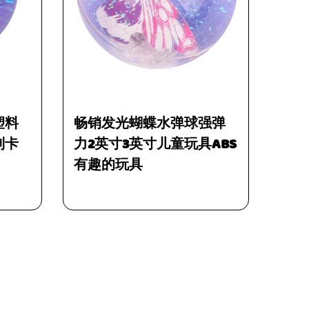
销发光蝴蝶水弹球强弹
新款高品质坐立不安
2英寸3英寸儿童玩具ABS
注水弹力球彩色弹性
趣的玩具