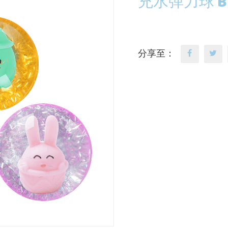
充水弹力球 B
分享至：