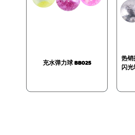
热销批发坐立不安玩
充水弹力球 BB025
闪光填充弹跳球