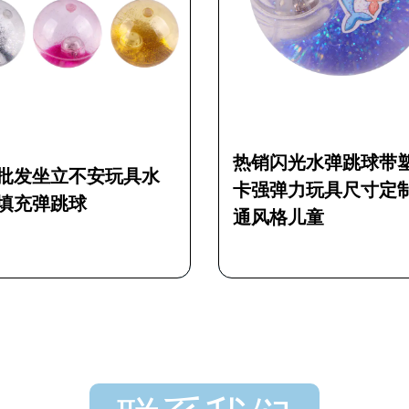
热销闪光水弹跳球带塑料
畅
具水
卡强弹力玩具尺寸定制卡
力
通风格儿童
有