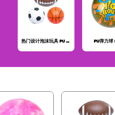
 足
PU弹力球 PU001
PU弹力球 
压儿