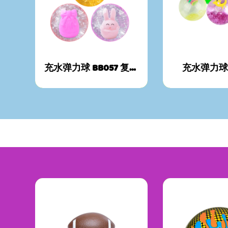
复活
充水弹力球 BB025
热销批发坐立
闪光填充