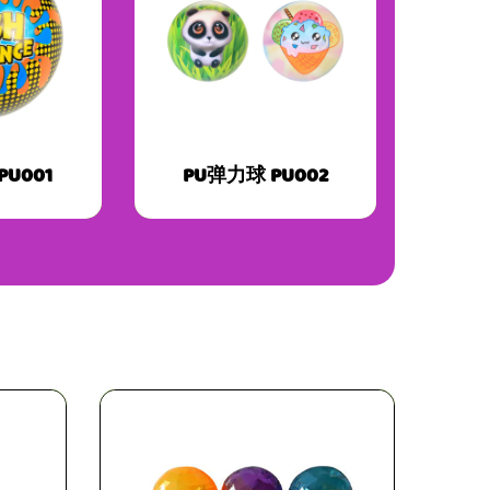
PU002
PU弹跳球 PUB018
PU