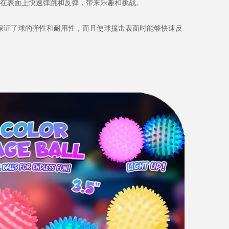
在表面上快速弹跳和反弹，带来乐趣和挑战。
保证了球的弹性和耐用性，而且使球撞击表面时能够快速反
，也吸引了孩子们的注意力，激发他们的兴趣和探索欲望。
个性化和市场吸引力。
、弹跳和接住弹跳球来锻炼手眼协调能力和运动技能。这项
数学游戏或体育比赛，帮助学生理解物理中的弹跳原理和速
参与度。
愉快的活动有助于缓解日常生活压力，促进身心健康全面发
欢迎。其低门槛的玩法和丰富多彩的设计使弹跳球成为家庭
，其在教育和心理健康领域的应用潜力也将不断扩大，成为
产品的需求增加，弹跳球未来有望继续扩大影响力和市场份