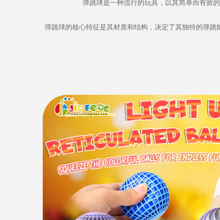
弹跳球是一种流行的玩具，以其简单而有效的
弹跳球的核心特征是其材质和结构，决定了其独特的弹跳
弹跳球的外观设计也多种多样，通常呈现出鲜艳的色彩和
例如，一些弹跳球可能
1、儿童游戏：弹跳球是儿童游戏中常见的玩具之一，适
2、教育与发展：弹跳球在教育与发展领域也有其独特的
度概念
3、心理情绪调节：弹跳球也被认为是情绪调节的有效工
随着人们对身心健康的日益关注以及对创意、互动玩具的
随着科学技术和材料技术的进步，弹跳球可能会进一步创
通过与这些弹跳球玩具的互动，人们不仅可以享受快乐和