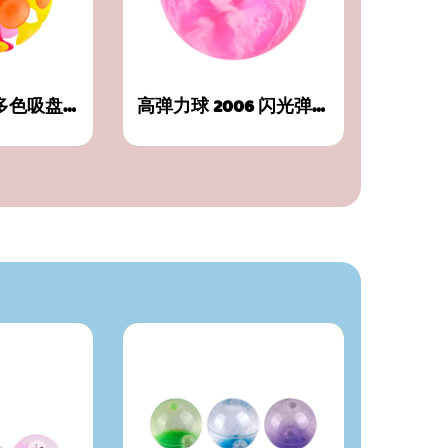
6 闪光弹力
高弹球
高
Y