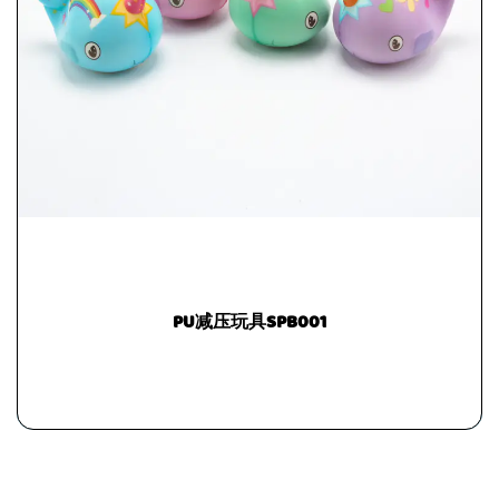
PU减压玩具SPB001